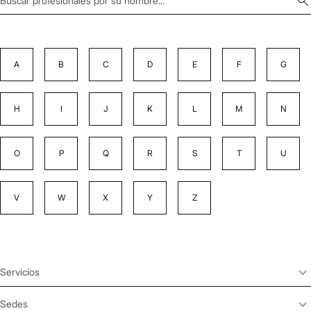
A
B
C
D
E
F
G
H
I
J
K
L
M
N
O
P
Q
R
S
T
U
V
W
X
Y
Z
Servicios
Sedes